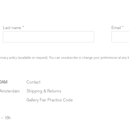
Last name *
Email *
ivacy policy (available on request). You can unsubscribe or change your preferences at any time
DAM
Contact
 Amsterdam
Shipping & Returns
Gallery Fair Practice Code
 – 18h