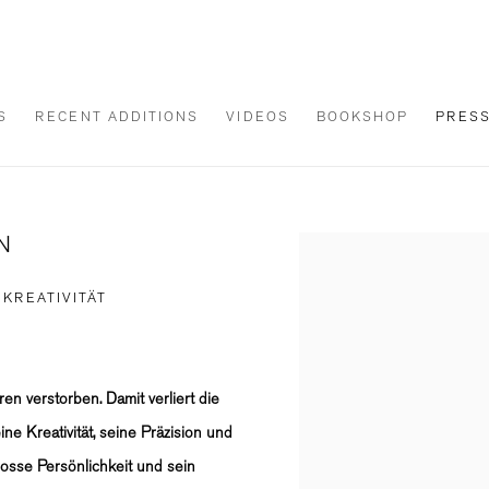
S
RECENT ADDITIONS
VIDEOS
BOOKSHOP
PRES
N
Open a larger version of th
KREATIVITÄT
en verstorben. Damit verliert die
ne Kreativität, seine Präzision und
rosse Persönlichkeit und sein