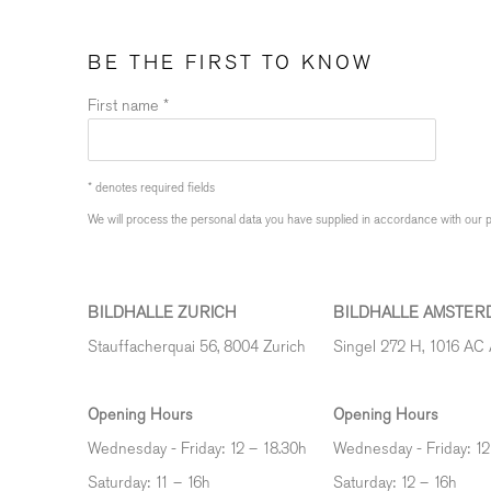
BE THE FIRST TO KNOW
First name *
* denotes required fields
We will process the personal data you have supplied in accordance with our pr
BILDHALLE ZURICH
BILDHALLE AMSTER
Stauffacherquai 56, 8004 Zurich
Singel 272 H, 1016 AC
Opening Hours
Opening Hours
Wednesday - Friday: 12 – 18.30h
Wednesday - Friday: 12
Saturday: 11 – 16h
Saturday: 12
–
16h