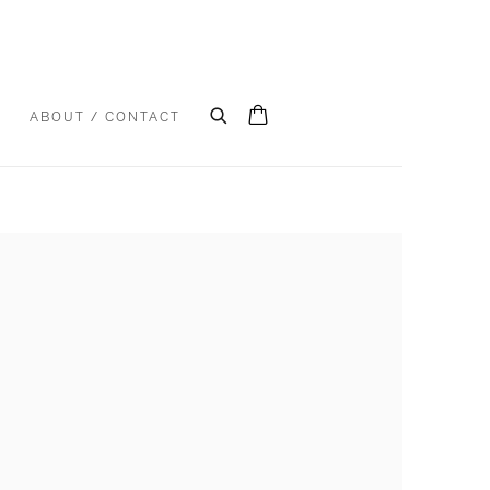
S
ABOUT / CONTACT
e following image in a popup: